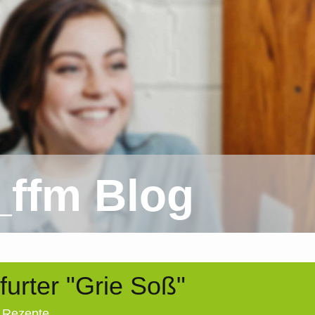
_ffm Blog
furter "Grie Soß"
4
Rezepte