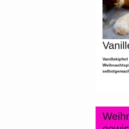
Vanill
Vanillekipfer
Weihnachtspl
selbstgemach
Weihn
gewis