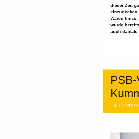
dieser Zeit g
einzudecken.
Waren hinzu,
wurde bereit
auch damals 
PSB-V
Kumm
04.12.202