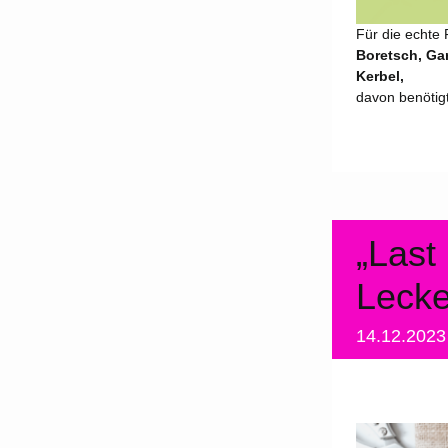
Für die echte 
Boretsch, Gar
Kerbel,
davon benötigt
„Last
Lecke
14.12.202