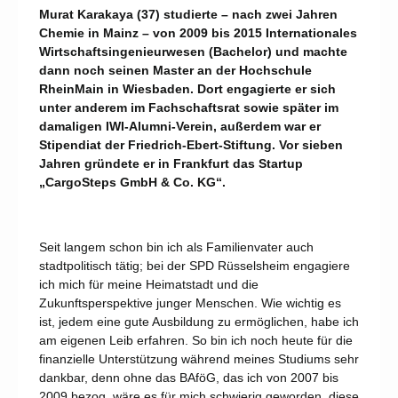
Murat Karakaya (37) studierte – nach zwei Jahren
Chemie in Mainz – von 2009 bis 2015 Internationales
Wirtschaftsingenieurwesen (Bachelor) und machte
dann noch seinen Master an der Hochschule
RheinMain in Wiesbaden. Dort engagierte er sich
unter anderem im Fachschaftsrat sowie später im
damaligen IWI-Alumni-Verein, außerdem war er
Stipendiat der Friedrich-Ebert-Stiftung. Vor sieben
Jahren gründete er in Frankfurt das Startup
„CargoSteps GmbH & Co. KG“.
Seit langem schon bin ich als Familienvater auch
stadtpolitisch tätig; bei der SPD Rüsselsheim engagiere
ich mich für meine Heimatstadt und die
Zukunftsperspektive junger Menschen. Wie wichtig es
ist, jedem eine gute Ausbildung zu ermöglichen, habe ich
am eigenen Leib erfahren. So bin ich noch heute für die
finanzielle Unterstützung während meines Studiums sehr
dankbar, denn ohne das BAföG, das ich von 2007 bis
2009 bezog, wäre es für mich schwierig geworden, diese