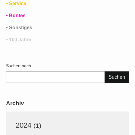
• Service
• Buntes
• Sonstiges
• 100 Jahre
Suchen nach
Suchformular
Archiv
2024
(1)